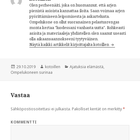
Olen perheenäiti, joka on huomannut, että arjen
pienistä asioista kannattaa iloita. Saan voimaa arjen
pyörittämiseen leipomisesta ja askartelusta.
Ompelukone on ollut suoranainen pelastusrengas
monta kertaa "luodessani vanhasta uutta". Rohkeasti
asioita ja materiaaleja yhdistellen olen saanut useasti
olla aikaansaannokseeni tyytyväinen.
Näytä kaikki artikkelit kirjoittajalta kotoillen
Julkaistu
29.10.2019
Kirjoittaja
kotoillen
Kategoriat
Ajatuksia elämästä
,
Ompelukoneen surinaa
Vastaa
Sähköpostiosoitettasi ei julkaista.
Pakolliset kentät on merkitty
*
KOMMENTTI