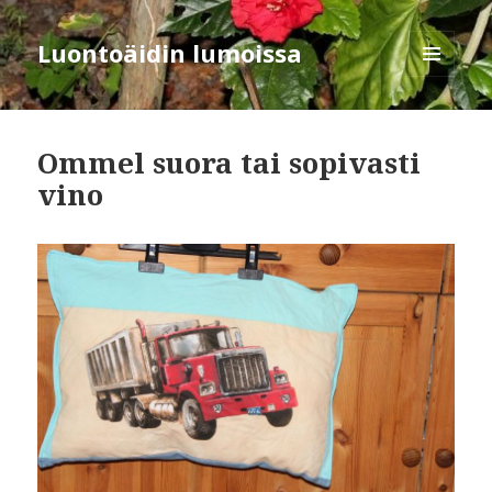
Luontoäidin lumoissa
VALIKKO
JA
VIMPAIMET
Ommel suora tai sopivasti
vino